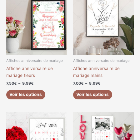
de
de
produit
produit
prix :
prix :
a
a
7,50€
7,00€
à
à
plusieurs
plusieurs
9,99€
8,99€
variations.
variations.
Les
Les
options
options
peuvent
peuvent
être
être
choisies
choisies
Affiches anniversaire de mariage
Affiches anniversaire de mariage
sur
sur
Affiche anniversaire de
Affiche anniversaire de
la
la
mariage fleurs
mariage mains
page
page
7,50
€
–
9,99
€
7,00
€
–
8,99
€
du
du
produit
produit
Voir les options
Voir les options
Plage
Plage
Ce
Ce
de
de
produit
produit
prix :
prix :
a
a
6,00€
7,00€
à
à
plusieurs
plusieurs
13,99€
14,99€