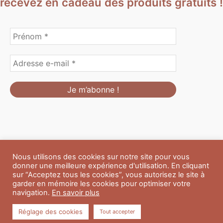
recevez en cadeau des produits gratuits !
Nous utilisons des cookies sur notre site pour vous
Formulaire de personnalisation
Contact
Boutique
donner une meilleure expérience d'utilisation. En cliquant
Blog
CGV
Mentions Légales
sur “Acceptez tous les cookies”, vous autorisez le site à
Politique de confidentialité
A propos
garder en mémoire les cookies pour optimiser votre
navigation.
En savoir plus
Copyright © 2026 Du Soleil et des Paillettes
Réglage des cookies
Tout accepter