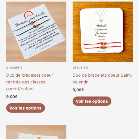
Ce
Ce
produit
produit
a
a
plusieurs
plusieurs
variations.
variations.
Les
Les
options
options
peuvent
peuvent
être
être
choisies
choisies
Bracelets
Bracelets
sur
sur
Duo de bracelets coeur
Duo de bracelets coeur Saint-
la
la
rentrée des classes
Valentin
page
page
parent/enfant
9,00
€
du
du
9,00
€
produit
produit
Voir les options
Voir les options
Ce
produit