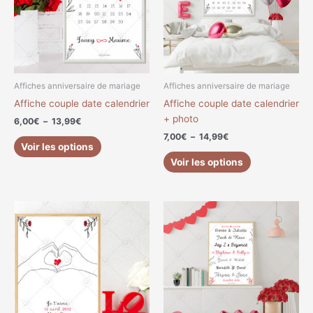
variations.
variations.
Les
Les
options
options
peuvent
peuvent
être
être
choisies
choisies
Affiches anniversaire de mariage
Affiches anniversaire de mariage
sur
sur
Affiche couple date calendrier
Affiche couple date calendrier
la
la
+ photo
6,00
€
–
13,99
€
page
page
7,00
€
–
14,99
€
du
du
Voir les options
produit
produit
Voir les options
Plage
Plage
Ce
Ce
de
de
produit
produit
prix :
prix :
a
a
7,00€
6,00€
à
à
plusieurs
plusieurs
14,99€
13,00€
variations.
variations.
Les
Les
options
options