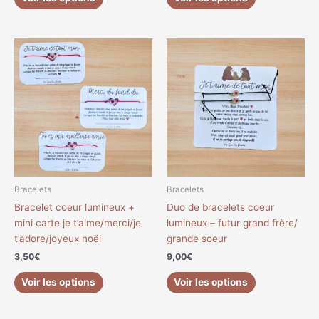
produit
produit
Ce
Ce
produit
produit
a
a
plusieurs
plusieurs
variations.
variations.
Les
Les
options
options
peuvent
peuvent
être
être
choisies
choisies
Bracelets
Bracelets
sur
sur
Bracelet coeur lumineux +
Duo de bracelets coeur
la
la
mini carte je t’aime/merci/je
lumineux – futur grand frère/
page
page
t’adore/joyeux noël
grande soeur
du
du
3,50
€
9,00
€
produit
produit
Voir les options
Voir les options