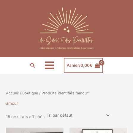
Aller
au
contenu
Rechercher
Panier/
0,00
€
Accueil
/
Boutique
/ Produits identifiés “amour”
amour
15 résultats affichés
Plage
Plage
Ce
Ce