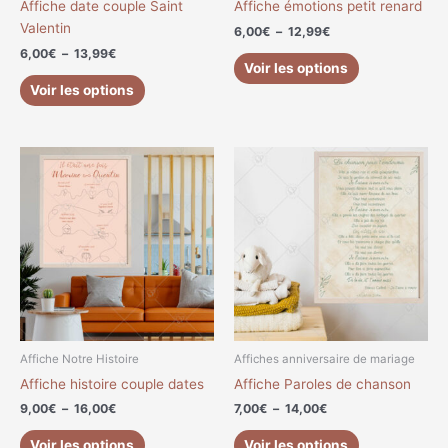
Affiche date couple Saint
Affiche émotions petit renard
la
la
Valentin
6,00
€
–
12,99
€
page
page
6,00
€
–
13,99
€
du
du
Voir les options
produit
produit
Voir les options
Plage
Plage
Ce
Ce
de
de
produit
produit
prix :
prix :
a
a
9,00€
7,00€
à
à
plusieurs
plusieurs
16,00€
14,00€
variations.
variations.
Les
Les
options
options
peuvent
peuvent
être
être
choisies
choisies
Affiche Notre Histoire
Affiches anniversaire de mariage
sur
sur
Affiche histoire couple dates
Affiche Paroles de chanson
la
la
9,00
€
–
16,00
€
7,00
€
–
14,00
€
page
page
du
du
Voir les options
Voir les options