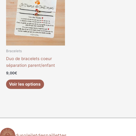
a
plusieurs
variations.
Les
options
peuvent
être
choisies
Bracelets
sur
Duo de bracelets coeur
la
séparation parent/enfant
page
9,00
€
du
produit
Voir les options
dusoleiletdespaillettes