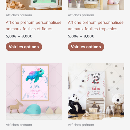
peuvent
peuvent
être
être
choisies
choisies
Affiches prénom
Affiches prénom
sur
sur
Affiche prénom personnalisée
Affiche prénom personnalisée
la
la
animaux feuilles et fleurs
animaux feuilles tropicales
page
page
5,00
€
–
8,00
€
5,00
€
–
8,00
€
du
du
produit
produit
Voir les options
Voir les options
Plage
Plage
Ce
Ce
de
de
produit
produit
prix :
prix :
a
a
5,00€
5,00€
à
à
plusieurs
plusieurs
9,00€
8,00€
variations.
variations.
Les
Les
options
options
peuvent
peuvent
être
être
choisies
choisies
Affiches prénom
Affiches prénom
sur
sur