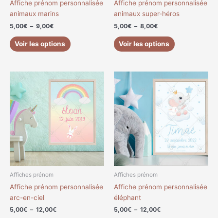
Affiche prénom personnalisée
Affiche prénom personnalisée
la
la
animaux marins
animaux super-héros
page
page
5,00
€
–
9,00
€
5,00
€
–
8,00
€
du
du
produit
produit
Voir les options
Voir les options
Plage
Plage
Ce
Ce
de
de
produit
produit
prix :
prix :
a
a
5,00€
5,00€
à
à
plusieurs
plusieurs
12,00€
12,00€
variations.
variations.
Les
Les
options
options
peuvent
peuvent
être
être
choisies
choisies
Affiches prénom
Affiches prénom
sur
sur
Affiche prénom personnalisée
Affiche prénom personnalisée
la
la
arc-en-ciel
éléphant
page
page
5,00
€
–
12,00
€
5,00
€
–
12,00
€
du
du