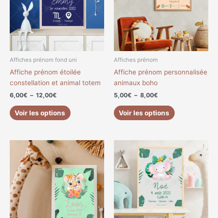
variations.
variations.
Les
Les
options
options
peuvent
peuvent
être
être
choisies
choisies
Affiches prénom fond uni
Affiches prénom
sur
sur
Affiche prénom étoilée
Affiche prénom personnalisée
la
la
constellation et animal totem
animaux boho
page
page
6,00
€
–
12,00
€
5,00
€
–
8,00
€
du
du
produit
produit
Voir les options
Voir les options
Plage
Plage
Ce
Ce
de
de
produit
produit
prix :
prix :
a
a
5,00€
5,00€
à
à
plusieurs
plusieurs
8,00€
8,00€
variations.
variations.
Les
Les
options
options