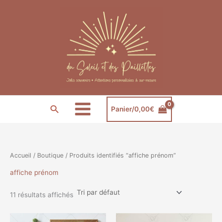
Aller
au
contenu
Rechercher
Panier/
0,00
€
Accueil
/
Boutique
/ Produits identifiés “affiche prénom”
affiche prénom
11 résultats affichés
Plage
Plage
Ce
Ce