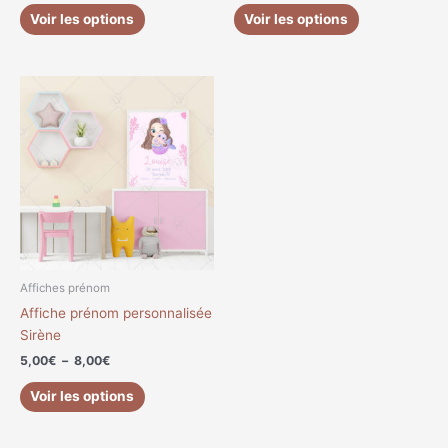
produit
produit
Voir les options
Voir les options
Plage
Ce
de
produit
prix :
a
5,00€
à
plusieurs
8,00€
variations.
Les
options
peuvent
être
choisies
Affiches prénom
sur
Affiche prénom personnalisée
la
Sirène
page
5,00
€
–
8,00
€
du
produit
Voir les options