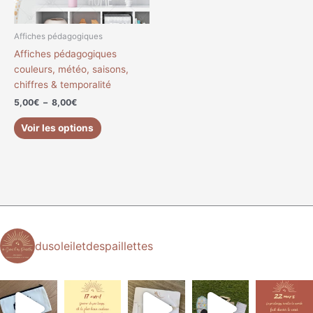
peuvent
être
choisies
Affiches pédagogiques
sur
Affiches pédagogiques
la
couleurs, météo, saisons,
page
chiffres & temporalité
du
5,00
€
–
8,00
€
produit
Voir les options
dusoleiletdespaillettes