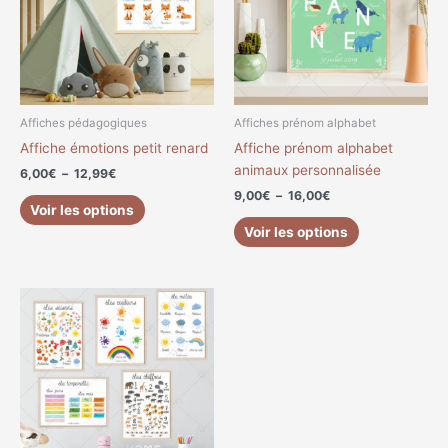
variations.
variations.
Les
Les
options
options
peuvent
peuvent
être
être
choisies
choisies
Affiches pédagogiques
Affiches prénom alphabet
sur
sur
Affiche émotions petit renard
Affiche prénom alphabet
la
la
animaux personnalisée
6,00
€
–
12,99
€
page
page
9,00
€
–
16,00
€
du
du
Voir les options
produit
produit
Voir les options
Plage
Ce
de
produit
prix :
a
5,00€
à
plusieurs
8,00€
variations.
Les
options