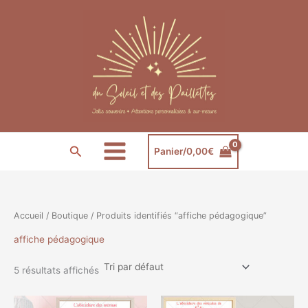
Aller
au
contenu
Rechercher
Panier/
0,00
€
Accueil
/
Boutique
/ Produits identifiés “affiche pédagogique”
affiche pédagogique
5 résultats affichés
Plage
Plage
Ce
Ce