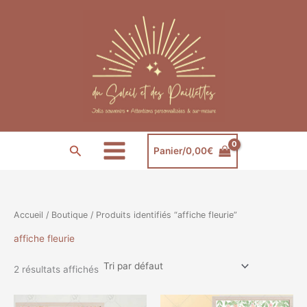
Aller
au
contenu
Rechercher
Panier/
0,00
€
Accueil
/
Boutique
/ Produits identifiés “affiche fleurie”
affiche fleurie
2 résultats affichés
Plage
Plage
Ce
Ce