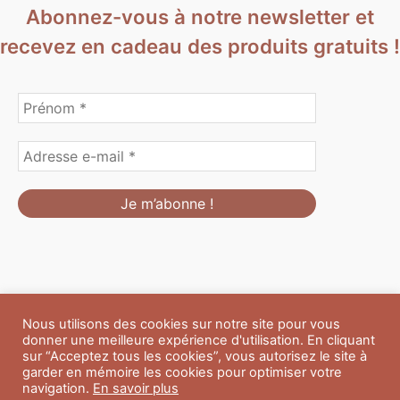
Abonnez-vous à notre newsletter et
recevez en cadeau des produits gratuits !
Nous utilisons des cookies sur notre site pour vous
Formulaire de personnalisation
Contact
Boutique
donner une meilleure expérience d'utilisation. En cliquant
Blog
CGV
Mentions Légales
sur “Acceptez tous les cookies”, vous autorisez le site à
Politique de confidentialité
A propos
garder en mémoire les cookies pour optimiser votre
navigation.
En savoir plus
Copyright © 2026 Du Soleil et des Paillettes