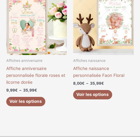
de
de
produit
produit
prix :
prix :
a
a
9,99€
8,00€
à
à
plusieurs
plusieurs
35,99€
35,99€
variations.
variations.
Les
Les
options
options
peuvent
peuvent
être
être
choisies
choisies
Affiches anniversaire
Affiches naissance
sur
sur
Affiche anniversaire
Affiche naissance
la
la
personnalisée florale roses et
personnalisée Faon Floral
page
page
licorne dorée
8,00
€
–
35,99
€
du
du
9,99
€
–
35,99
€
produit
produit
Voir les options
Voir les options