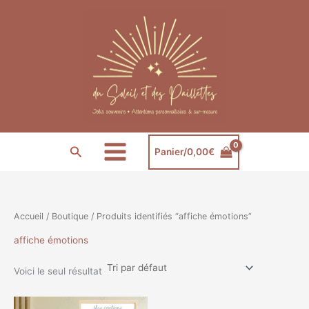
Aller
au
contenu
Rechercher
Panier/
0,00
€
Accueil
/
Boutique
/ Produits identifiés “affiche émotions”
affiche émotions
Voici le seul résultat
Plage
Ce