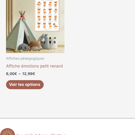
de
produit
prix :
a
6,00€
à
plusieurs
12,99€
variations.
Les
options
peuvent
être
choisies
Affiches pédagogiques
sur
Affiche émotions petit renard
la
6,00
€
–
12,99
€
page
du
Voir les options
produit