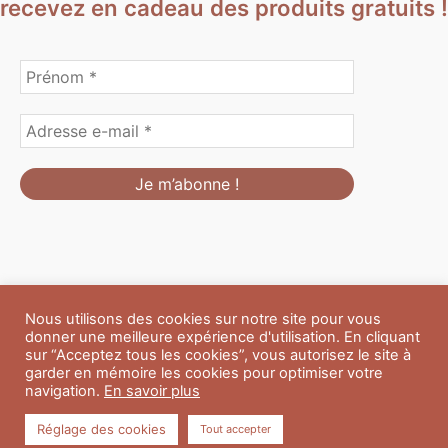
recevez en cadeau des produits gratuits !
Nous utilisons des cookies sur notre site pour vous
Formulaire de personnalisation
Contact
Boutique
donner une meilleure expérience d'utilisation. En cliquant
Blog
CGV
Mentions Légales
sur “Acceptez tous les cookies”, vous autorisez le site à
Politique de confidentialité
A propos
garder en mémoire les cookies pour optimiser votre
navigation.
En savoir plus
Copyright © 2026 Du Soleil et des Paillettes
Réglage des cookies
Tout accepter