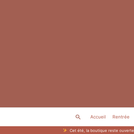
Aller
au
contenu
Rechercher
Accueil
Rentrée
Cet été, la boutique reste ouverte