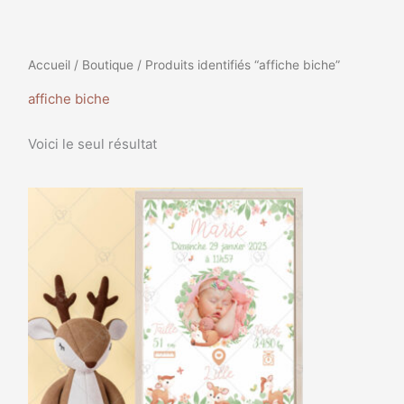
Accueil
/
Boutique
/ Produits identifiés “affiche biche”
affiche biche
Voici le seul résultat
Plage
Ce
de
produit
prix :
a
8,00€
à
plusieurs
35,99€
variations.
Les
options
peuvent
être
choisies