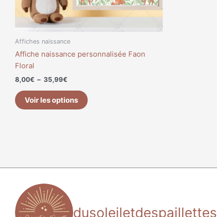
sur
la
page
du
Affiches naissance
produit
Affiche naissance personnalisée Faon
Floral
8,00
€
–
35,99
€
Voir les options
dusoleiletdespaillettes