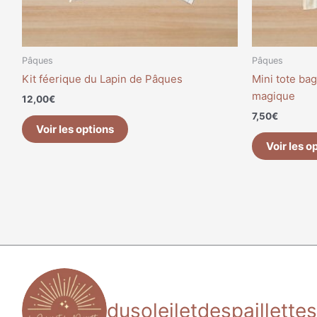
Pâques
Pâques
Kit féerique du Lapin de Pâques
Mini tote ba
magique
12,00
€
7,50
€
Voir les options
Voir les o
dusoleiletdespaillettes