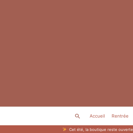
Aller
au
contenu
Rechercher
Accueil
Rentrée
Cet été, la boutique reste ouverte