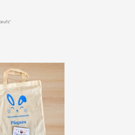
 œufs”